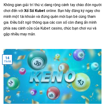
Không gian giải trí thú vị dang rộng cánh tay chào đón người
chơi đến với
Xổ Số Kubet
online. Bạn hãy đăng ký ngay cho
mình một tài khoản và đừng quên mời bạn bè cùng tham
gia. Điều bất ngờ thông qua các con số còn đang ẩn mình
phía sau cánh cửa của Kubet
casino, chúc bạn chơi vui và
gặp nhiều may mắn.
14
Th10