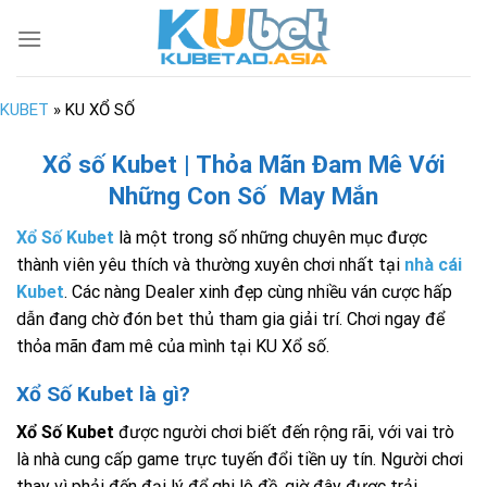
Skip
to
content
KUBET
»
KU XỔ SỐ
Xổ số Kubet | Thỏa Mãn Đam Mê Với
Những Con Số May Mắn
Xổ Số Kubet
là một trong số những chuyên mục được
thành viên yêu thích và thường xuyên chơi nhất tại
nhà cái
Kubet
. Các nàng Dealer xinh đẹp cùng nhiều ván cược hấp
dẫn đang chờ đón bet thủ tham gia giải trí. Chơi ngay để
thỏa mãn đam mê của mình tại KU Xổ số.
Xổ Số Kubet là gì?
Xổ Số Kubet
được người chơi biết đến rộng rãi, với vai trò
là nhà cung cấp game trực tuyến đổi tiền uy tín. Người chơi
thay vì phải đến đại lý để ghi lô đề, giờ đây được trải