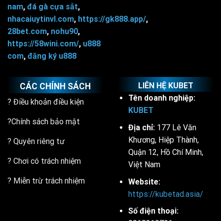
nam
,
đá gà cựa sắt
,
nhacaiuytinvl.com
,
https://gk888.app/
,
28bet.com
,
nohu90
,
https://58wini.com/
,
u888
com
,
đăng ký u888
LIÊN HỆ KUBET
CÁC CHÍNH SÁCH
Tên doanh nghiệp:
? Điều khoản điều kiện
KUBET
?Chính sách bảo mật
Địa chỉ:
177 Lê Văn
Khương, Hiệp Thành,
? Quyên riêng tư
Quận 12, Hồ Chí Minh,
? Chơi có trách nhiệm
Việt Nam
? Miễn trừ trách nhiệm
Website:
https://kubetad.asia/
Số điện thoại: