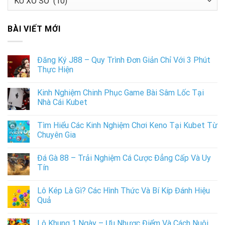
MỤC
BÀI VIẾT MỚI
Đăng Ký J88 – Quy Trình Đơn Giản Chỉ Với 3 Phút
Thực Hiện
Kinh Nghiệm Chinh Phục Game Bài Sâm Lốc Tại
Nhà Cái Kubet
Tìm Hiểu Các Kinh Nghiệm Chơi Keno Tại Kubet Từ
Chuyên Gia
Đá Gà 88 – Trải Nghiệm Cá Cược Đẳng Cấp Và Uy
Tín
Lô Kép Là Gì? Các Hình Thức Và Bí Kíp Đánh Hiệu
Quả
Lô Khung 1 Ngày – Ưu Nhược Điểm Và Cách Nuôi