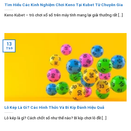
Tìm Hiểu Các Kinh Nghiệm Chơi Keno Tại Kubet Từ Chuyên Gia
Keno Kubet – trò chơi xổ số trên máy tính mang lại giải thưởng rất [...]
13
Th9
Lô Kép Là Gì? Các Hình Thức Và Bí Kíp Đánh Hiệu Quả
Lô kép là gì? Cách chốt số như thế nào? Bí kíp chơi lô đề [...]