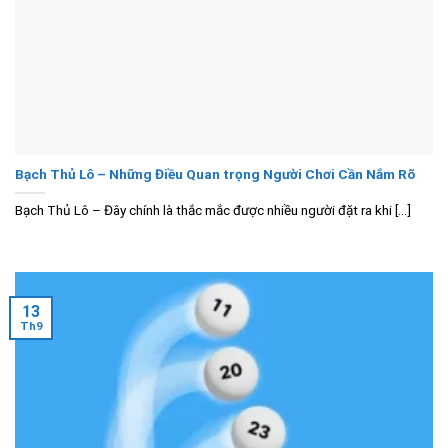
Bạch Thủ Lô – Những Điều Quan trọng Người Chơi Cần Nắm Rõ
Bạch Thủ Lô – Đây chính là thắc mắc được nhiều người đặt ra khi [...]
13
Th9